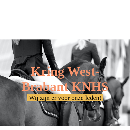
Kring West-
Brabant KNHS
Wij zijn er voor onze leden!