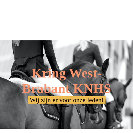
Kring West-
Brabant KNHS
Wij zijn er voor onze leden!